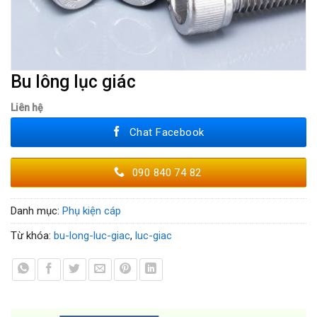
Bu lông lục giác
Liên hệ
Chat Facebook
090 840 74 82
Danh mục:
Phụ kiện cáp
Từ khóa:
bu-long-luc-giac
,
luc-giac