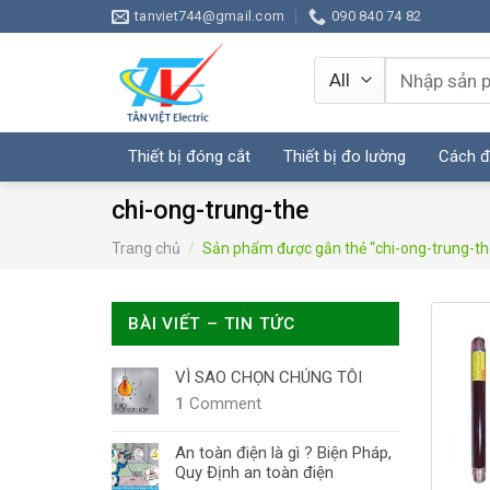
Skip
tanviet744@gmail.com
090 840 74 82
to
content
Tìm
kiếm:
Thiết bị đóng cắt
Thiết bị đo lường
Cách đ
chi-ong-trung-the
Trang chủ
/
Sản phẩm được gắn thẻ “chi-ong-trung-th
BÀI VIẾT – TIN TỨC
VÌ SAO CHỌN CHÚNG TÔI
1
Comment
An toàn điện là gì ? Biện Pháp,
Quy Định an toàn điện