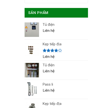
SẢN PHẨM
Tủ điện
Liên hệ
Kẹp tiếp địa
Được
Liên hệ
xếp hạng
4.00
5
Tủ điện
sao
Liên hệ
Pass li
Liên hệ
Kẹp tiếp địa