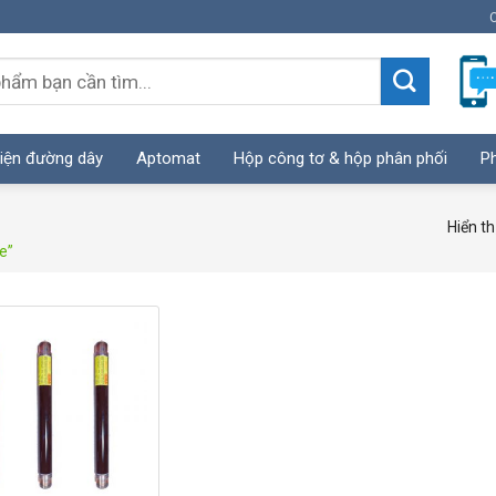
C
iện đường dây
Aptomat
Hộp công tơ & hộp phân phối
Ph
Hiển th
e”