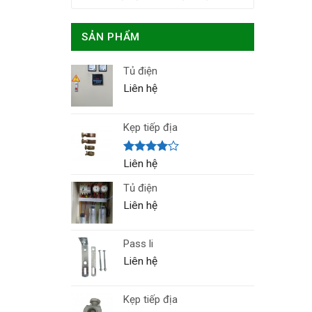
SẢN PHẨM
Tủ điện
Liên hệ
Kẹp tiếp địa
Được
Liên hệ
xếp hạng
4.00
5
Tủ điện
sao
Liên hệ
Pass li
Liên hệ
Kẹp tiếp địa