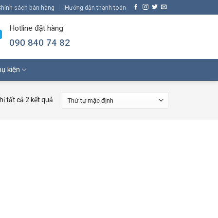
hính sách bán hàng
Hướng dẫn thanh toán
Hotline đặt hàng
090 840 74 82
ụ kiện
hị tất cả 2 kết quả