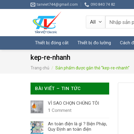
Skip
tanviet744@gmail.com
090 840 74 82
to
content
Tìm
kiếm:
Thiết bị đóng cắt
Thiết bị đo lường
Cách đ
kep-re-nhanh
Trang chủ
/
Sản phẩm được gắn thẻ “kep-re-nhanh”
BÀI VIẾT – TIN TỨC
VÌ SAO CHỌN CHÚNG TÔI
1
Comment
An toàn điện là gì ? Biện Pháp,
Quy Định an toàn điện