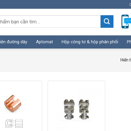
C
iện đường dây
Aptomat
Hộp công tơ & hộp phân phối
Ph
Hiển t