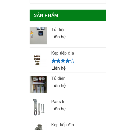
SẢN PHẨM
Tủ điện
Liên hệ
Kẹp tiếp địa
Được
Liên hệ
xếp hạng
4.00
5
Tủ điện
sao
Liên hệ
Pass li
Liên hệ
Kẹp tiếp địa