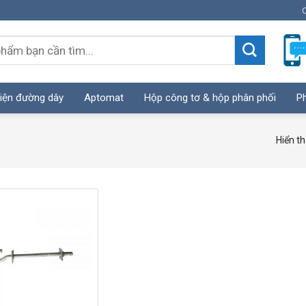
C
iện đường dây
Aptomat
Hộp công tơ & hộp phân phối
Ph
Hiển th