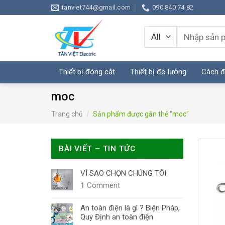
Skip
tanviet744@gmail.com
090 840 74 82
to
content
Tìm
kiếm:
Thiết bị đóng cắt
Thiết bị đo lường
Cách đ
moc
Trang chủ
/
Sản phẩm được gắn thẻ “moc”
BÀI VIẾT – TIN TỨC
VÌ SAO CHỌN CHÚNG TÔI
1
Comment
An toàn điện là gì ? Biện Pháp,
Quy Định an toàn điện