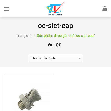
Skip
to
content
oc-siet-cap
Trang chủ
/
Sản phẩm được gắn thẻ “oc-siet-cap”
LỌC