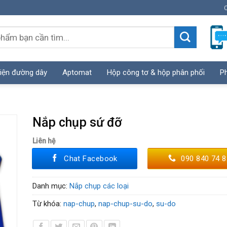
C
iện đường dây
Aptomat
Hộp công tơ & hộp phân phối
Ph
Nắp chụp sứ đỡ
Liên hệ
Chat Facebook
090 840 74 8
Danh mục:
Nắp chụp các loại
Từ khóa:
nap-chup
,
nap-chup-su-do
,
su-do