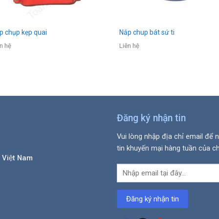
p chụp kẹp quai
Nắp chup bát sứ ti
n hệ
Liên hệ
Đăng ký nhận tin
Vui lòng nhập địa chỉ email để 
tin khuyến mại hàng tuần của ch
 Việt Nam