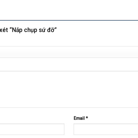
 xét “Nắp chụp sứ đỡ”
Email
*