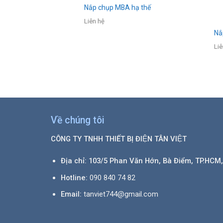
Nắp chụp MBA hạ thế
Liên hệ
biến áp
Nắ
Liê
Về chúng tôi
CÔNG TY TNHH THIẾT BỊ ĐIỆN TÂN VIỆT
Địa chỉ: 103/5 Phan Văn Hớn, Bà Điểm, TP.HCM,
Hotline:
090 840 74 82
Email:
tanviet744@gmail.com