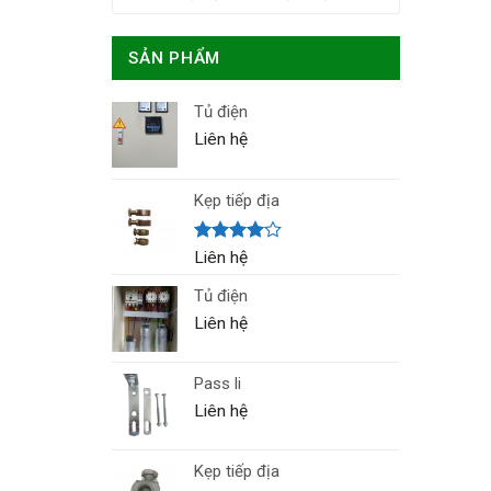
SẢN PHẨM
Tủ điện
Liên hệ
Kẹp tiếp địa
Được
Liên hệ
xếp hạng
4.00
5
Tủ điện
sao
Liên hệ
Pass li
Liên hệ
Kẹp tiếp địa