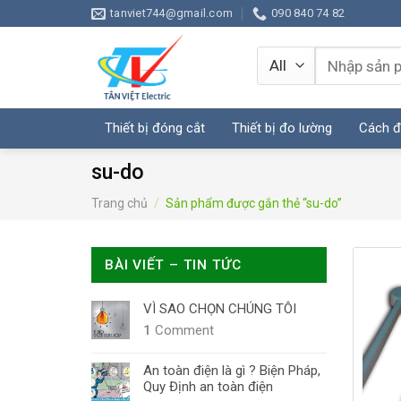
Skip
tanviet744@gmail.com
090 840 74 82
to
content
Tìm
kiếm:
Thiết bị đóng cắt
Thiết bị đo lường
Cách đ
su-do
Trang chủ
/
Sản phẩm được gắn thẻ “su-do”
BÀI VIẾT – TIN TỨC
VÌ SAO CHỌN CHÚNG TÔI
1
Comment
An toàn điện là gì ? Biện Pháp,
Quy Định an toàn điện