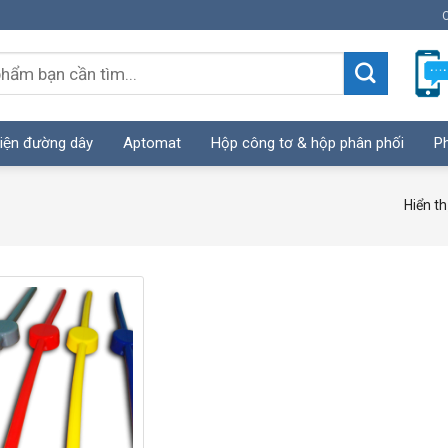
C
iện đường dây
Aptomat
Hộp công tơ & hộp phân phối
Ph
Hiển th